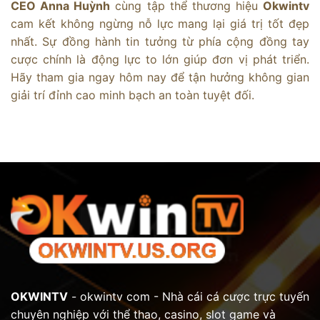
CEO Anna Huỳnh
cùng tập thể thương hiệu
Okwintv
cam kết không ngừng nỗ lực mang lại giá trị tốt đẹp
nhất. Sự đồng hành tin tưởng từ phía cộng đồng tay
cược chính là động lực to lớn giúp đơn vị phát triển.
Hãy tham gia ngay hôm nay để tận hưởng không gian
giải trí đỉnh cao minh bạch an toàn tuyệt đối.
OKWINTV
- okwintv com - Nhà cái cá cược trực tuyến
chuyên nghiệp với thể thao, casino, slot game và