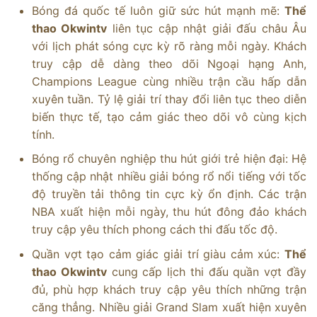
Bóng đá quốc tế luôn giữ sức hút mạnh mẽ:
Thể
thao Okwintv
liên tục cập nhật giải đấu châu Âu
với lịch phát sóng cực kỳ rõ ràng mỗi ngày. Khách
truy cập dễ dàng theo dõi Ngoại hạng Anh,
Champions League cùng nhiều trận cầu hấp dẫn
xuyên tuần. Tỷ lệ giải trí thay đổi liên tục theo diễn
biến thực tế, tạo cảm giác theo dõi vô cùng kịch
tính.
Bóng rổ chuyên nghiệp thu hút giới trẻ hiện đại: Hệ
thống cập nhật nhiều giải bóng rổ nổi tiếng với tốc
độ truyền tải thông tin cực kỳ ổn định. Các trận
NBA xuất hiện mỗi ngày, thu hút đông đảo khách
truy cập yêu thích phong cách thi đấu tốc độ.
Quần vợt tạo cảm giác giải trí giàu cảm xúc:
Thể
thao Okwintv
cung cấp lịch thi đấu quần vợt đầy
đủ, phù hợp khách truy cập yêu thích những trận
căng thẳng. Nhiều giải Grand Slam xuất hiện xuyên