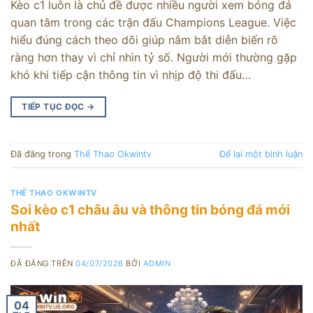
Kèo c1 luôn là chủ đề được nhiều người xem bóng đá
quan tâm trong các trận đấu Champions League. Việc
hiểu đúng cách theo dõi giúp nắm bắt diễn biến rõ
ràng hơn thay vì chỉ nhìn tỷ số. Người mới thường gặp
khó khi tiếp cận thông tin vì nhịp độ thi đấu…
TIẾP TỤC ĐỌC
→
Đã đăng trong
Thể Thao Okwintv
Để lại một bình luận
THỂ THAO OKWINTV
Soi kèo c1 châu âu và thông tin bóng đá mới
nhất
ĐÃ ĐĂNG TRÊN
04/07/2026
BỞI
ADMIN
04