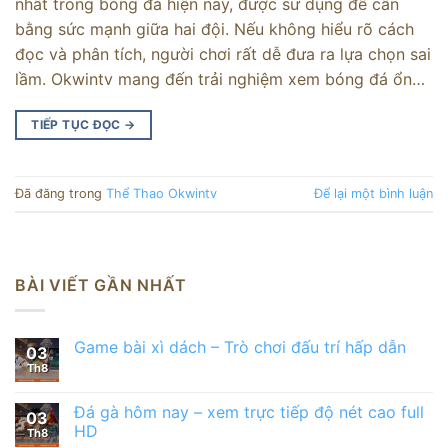
nhất trong bóng đá hiện nay, được sử dụng để cân
bằng sức mạnh giữa hai đội. Nếu không hiểu rõ cách
đọc và phân tích, người chơi rất dễ đưa ra lựa chọn sai
lầm. Okwintv mang đến trải nghiệm xem bóng đá ổn…
TIẾP TỤC ĐỌC
→
Đã đăng trong
Thể Thao Okwintv
Để lại một bình luận
BÀI VIẾT GẦN NHẤT
Game bài xì dách – Trò chơi đấu trí hấp dẫn
03
Th8
Đá gà hôm nay – xem trực tiếp độ nét cao full
03
HD
Th8