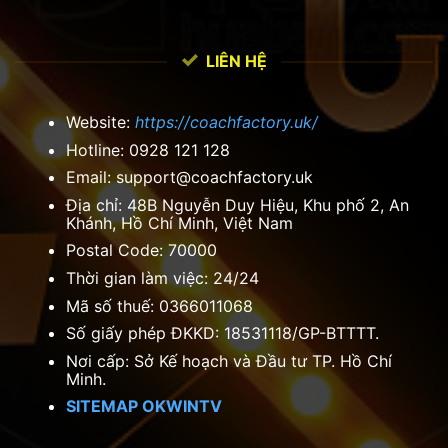
LIÊN HỆ
Website:
https://coachfactory.uk/
Hotline: 0928 121 128
Email:
support@coachfactory.uk
Địa chỉ: 48B Nguyễn Duy Hiệu, Khu phố 2, An
Khánh, Hồ Chí Minh, Việt Nam
Postal Code: 70000
Thời gian làm việc: 24/24
Mã số thuế: 0366011068
Số giấy phép ĐKKD: 18531118/GP-BTTTT.
Nơi cấp: Sở Kế hoạch và Đầu tư TP. Hồ Chí
Minh.
SITEMAP OKWINTV