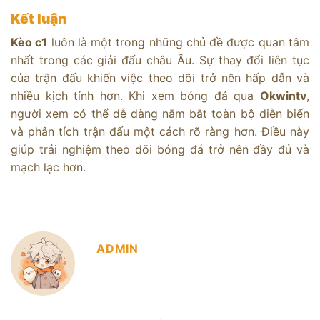
Kết luận
Kèo c1
luôn là một trong những chủ đề được quan tâm
nhất trong các giải đấu châu Âu. Sự thay đổi liên tục
của trận đấu khiến việc theo dõi trở nên hấp dẫn và
nhiều kịch tính hơn. Khi xem bóng đá qua
Okwintv
,
người xem có thể dễ dàng nắm bắt toàn bộ diễn biến
và phân tích trận đấu một cách rõ ràng hơn. Điều này
giúp trải nghiệm theo dõi bóng đá trở nên đầy đủ và
mạch lạc hơn.
ADMIN