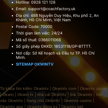
Hotline: 0928 121 128
Email:
support@coachfactory.uk
Địa chỉ: 48B Nguyễn Duy Hiệu, Khu phố 2, An
Khánh, Hồ Chí Minh, Việt Nam
Postal Code: 70000
Thời gian làm việc: 24/24
Mã số thuế: 0366011068
Số giấy phép ĐKKD: 18531118/GP-BTTTT.
Nơi cấp: Sở Kế hoạch và Đầu tư TP. Hồ Chí
Minh.
SITEMAP OKWINTV
Từ khóa tìm kiếm: Okwintv | Okwintv com | Okwintv usorg
| Okwin | Okwin tv | nhà cái Okwintv | link Okwintv | link
vào Okwintv | trang chủ Okwintv | Okwintv casino |
Okwintv app | Okwintv đăng ký | Okwintv bet