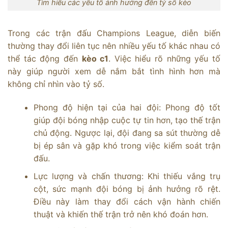
Tìm hiểu các yếu tố ảnh hưởng đến tỷ số kèo
Trong các trận đấu Champions League, diễn biến
thường thay đổi liên tục nên nhiều yếu tố khác nhau có
thể tác động đến
kèo c1
. Việc hiểu rõ những yếu tố
này giúp người xem dễ nắm bắt tình hình hơn mà
không chỉ nhìn vào tỷ số.
Phong độ hiện tại của hai đội: Phong độ tốt
giúp đội bóng nhập cuộc tự tin hơn, tạo thế trận
chủ động. Ngược lại, đội đang sa sút thường dễ
bị ép sân và gặp khó trong việc kiểm soát trận
đấu.
Lực lượng và chấn thương: Khi thiếu vắng trụ
cột, sức mạnh đội bóng bị ảnh hưởng rõ rệt.
Điều này làm thay đổi cách vận hành chiến
thuật và khiến thế trận trở nên khó đoán hơn.