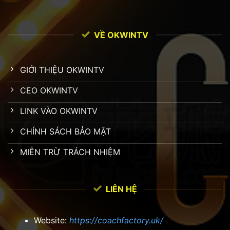
VỀ OKWINTV
GIỚI THIỆU OKWINTV
CEO OKWINTV
LINK VÀO OKWINTV
CHÍNH SÁCH BẢO MẬT
MIỄN TRỪ TRÁCH NHIỆM
LIÊN HỆ
Website:
https://coachfactory.uk/