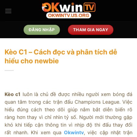
Chuyển
đến
nội
dung
ĐĂNG NHẬP
THAM GIA NGAY
Kèo C1 – Cách đọc và phân tích dễ
hiểu cho newbie
Kèo c1
luôn là chủ đề được nhiều người xem bóng đá
quan tâm trong các trận đấu Champions League. Việc
hiểu đúng cách theo dõi giúp nắm bắt diễn biến rõ
ràng hơn thay vì chỉ nhìn tỷ số. Người mới thường gặp
khó khi tiếp cận thông tin vì nhịp độ thi đấu thay đổi
rất nhanh. Khi xem qua
Okwintv
, việc cập nhật trận