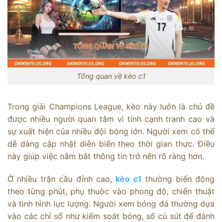
Tổng quan về kèo c1
Trong giải Champions League, kèo này
luôn là chủ đề
được nhiều người quan tâm vì tính cạnh tranh cao và
sự xuất hiện của nhiều đội bóng lớn. Người xem có thể
dễ dàng cập nhật diễn biến theo thời gian thực. Điều
này giúp việc nắm bắt thông tin trở nên rõ ràng hơn.
Ở nhiều trận cầu đỉnh cao,
kèo c1
thường biến động
theo từng phút, phụ thuộc vào phong độ, chiến thuật
và tình hình lực lượng. Người xem bóng đá thường dựa
vào các chỉ số như kiểm soát bóng, số cú sút để đánh