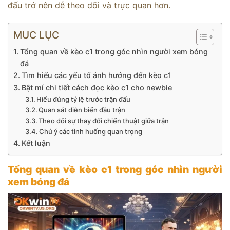
đấu trở nên dễ theo dõi và trực quan hơn.
MUC LỤC
Tổng quan về kèo c1 trong góc nhìn người xem bóng
đá
Tìm hiểu các yếu tố ảnh hưởng đến kèo c1
Bật mí chi tiết cách đọc kèo c1 cho newbie
Hiểu đúng tỷ lệ trước trận đấu
Quan sát diễn biến đầu trận
Theo dõi sự thay đổi chiến thuật giữa trận
Chú ý các tình huống quan trọng
Kết luận
Tổng quan về kèo c1 trong góc nhìn người
xem bóng đá