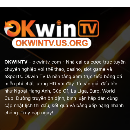
OKWINTV
- okwintv com - Nhà cái cá cược trực tuyến
chuyên nghiệp với thể thao, casino, slot game và
eSports. Okwin TV là nền tảng xem trực tiếp bóng đá
miễn phí chất lượng HD với đầy đủ các giải đấu lớn
như Ngoại Hạng Anh, Cúp C1, La Liga, Euro, World
Cup. Đường truyền ổn định, bình luận hấp dẫn cùng
cập nhật lịch thi đấu, kết quả và bảng xếp hạng nhanh
chóng. Truy cập ngay!