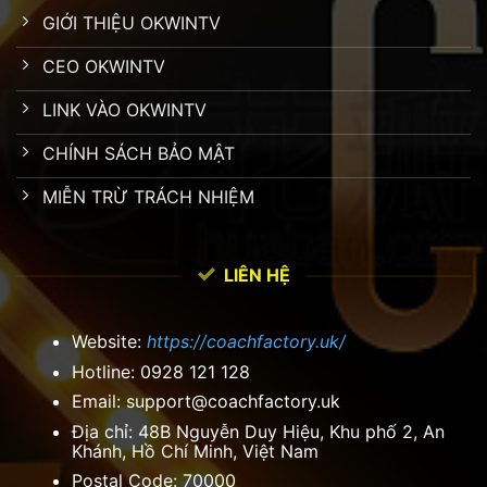
GIỚI THIỆU OKWINTV
CEO OKWINTV
LINK VÀO OKWINTV
CHÍNH SÁCH BẢO MẬT
MIỄN TRỪ TRÁCH NHIỆM
LIÊN HỆ
Website:
https://coachfactory.uk/
Hotline: 0928 121 128
Email:
support@coachfactory.uk
Địa chỉ: 48B Nguyễn Duy Hiệu, Khu phố 2, An
Khánh, Hồ Chí Minh, Việt Nam
Postal Code: 70000