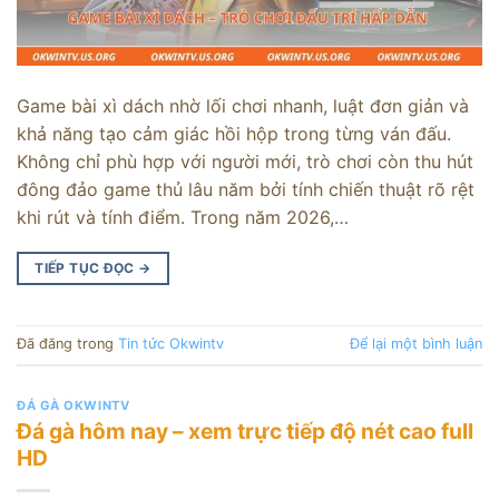
Game bài xì dách nhờ lối chơi nhanh, luật đơn giản và
khả năng tạo cảm giác hồi hộp trong từng ván đấu.
Không chỉ phù hợp với người mới, trò chơi còn thu hút
đông đảo game thủ lâu năm bởi tính chiến thuật rõ rệt
khi rút và tính điểm. Trong năm 2026,…
TIẾP TỤC ĐỌC
→
Đã đăng trong
Tin tức Okwintv
Để lại một bình luận
ĐÁ GÀ OKWINTV
Đá gà hôm nay – xem trực tiếp độ nét cao full
HD