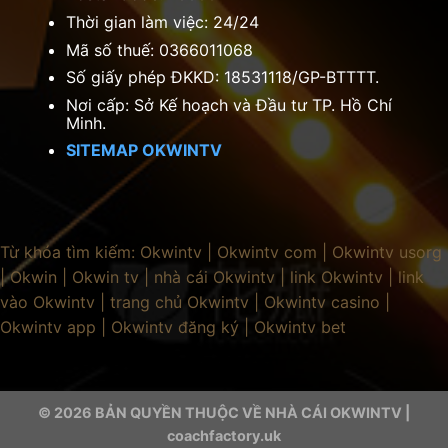
Thời gian làm việc: 24/24
Mã số thuế: 0366011068
Số giấy phép ĐKKD: 18531118/GP-BTTTT.
Nơi cấp: Sở Kế hoạch và Đầu tư TP. Hồ Chí
Minh.
SITEMAP OKWINTV
Từ khóa tìm kiếm: Okwintv | Okwintv com | Okwintv usorg
| Okwin | Okwin tv | nhà cái Okwintv | link Okwintv | link
vào Okwintv | trang chủ Okwintv | Okwintv casino |
Okwintv app | Okwintv đăng ký | Okwintv bet
© 2026 BẢN QUYỀN THUỘC VỀ NHÀ CÁI OKWINTV |
coachfactory.uk