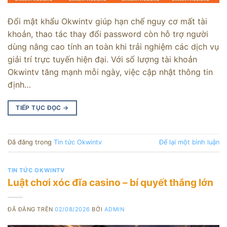
Đổi mật khẩu Okwintv giúp hạn chế nguy cơ mất tài
khoản, thao tác thay đổi password còn hỗ trợ người
dùng nâng cao tính an toàn khi trải nghiệm các dịch vụ
giải trí trực tuyến hiện đại. Với số lượng tài khoản
Okwintv tăng mạnh mỗi ngày, việc cập nhật thông tin
định…
TIẾP TỤC ĐỌC
→
Đã đăng trong
Tin tức Okwintv
Để lại một bình luận
TIN TỨC OKWINTV
Luật chơi xóc đĩa casino – bí quyết thắng lớn
ĐÃ ĐĂNG TRÊN
02/08/2026
BỞI
ADMIN