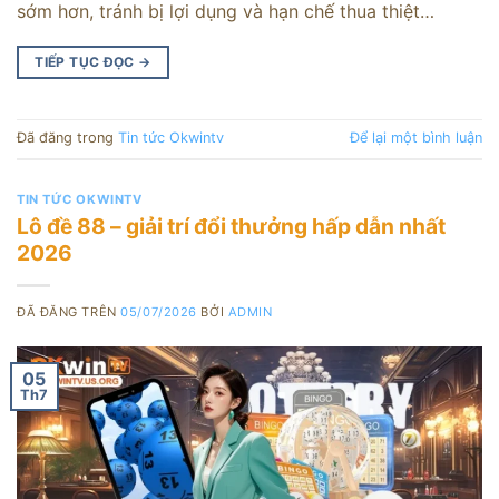
sớm hơn, tránh bị lợi dụng và hạn chế thua thiệt…
TIẾP TỤC ĐỌC
→
Đã đăng trong
Tin tức Okwintv
Để lại một bình luận
TIN TỨC OKWINTV
Lô đề 88 – giải trí đổi thưởng hấp dẫn nhất
2026
ĐÃ ĐĂNG TRÊN
05/07/2026
BỞI
ADMIN
05
Th7