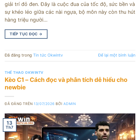
giải trí đỏ đen. Đây là cuộc đua của tốc độ, sức bền và
sự khéo léo giữa các nài ngựa, bộ môn này còn thu hút
hàng triệu người…
TIẾP TỤC ĐỌC
→
Đã đăng trong
Tin tức Okwintv
Để lại một bình luận
THỂ THAO OKWINTV
Kèo C1 – Cách đọc và phân tích dễ hiểu cho
newbie
ĐÃ ĐĂNG TRÊN
13/07/2026
BỞI
ADMIN
13
Th7