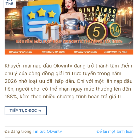
Th8
Khuyến mãi nạp đầu Okwintv đang trở thành tâm điểm
chú ý của cộng đồng giải trí trực tuyến trong năm
2026 nhờ loạt ưu đãi hấp dẫn. Chỉ với một lần nạp đầu
tiên, người chơi có thể nhận ngay mức thưởng lên đến
188%, kèm theo nhiều chương trình hoàn trả giá trị….
TIẾP TỤC ĐỌC
→
Đã đăng trong
Tin tức Okwintv
Để lại một bình luận