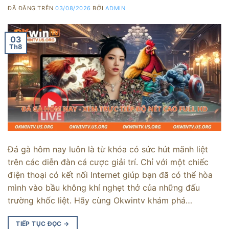
ĐÃ ĐĂNG TRÊN
03/08/2026
BỞI
ADMIN
03
Th8
Đá gà hôm nay luôn là từ khóa có sức hút mãnh liệt
trên các diễn đàn cá cược giải trí. Chỉ với một chiếc
điện thoại có kết nối Internet giúp bạn đã có thể hòa
mình vào bầu không khí nghẹt thở của những đấu
trường khốc liệt. Hãy cùng Okwintv khám phá…
TIẾP TỤC ĐỌC
→