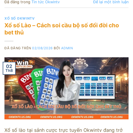
Đã đăng trong
Tin tức Okwintv
Để lại một bình luận
XỔ SỐ OKWINTV
Xổ số Lào – Cách soi cầu bộ số đổi đời cho
bet thủ
ĐÃ ĐĂNG TRÊN
02/08/2026
BỞI
ADMIN
02
Th8
Xổ số lào tại sảnh cược trực tuyến Okwintv đang trở